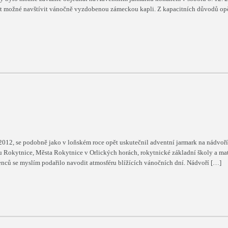
t možné navštívit vánočně vyzdobenou zámeckou kapli. Z kapacitních důvodů op
012, se podobně jako v loňském roce opět uskutečnil adventní jarmark na nádvoří
Rokytnice, Města Rokytnice v Orlických horách, rokytnické základní školy a ma
enců se myslím podařilo navodit atmosféru blížících vánočních dní. Nádvoří […]