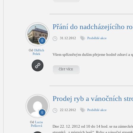
Přání do nadcházejícího r
31.12.2012
Proběhlé akce
0
Od
Oldřich
Pešek
Všem spřízněným duším přejeme hodně zdraví a sp
ČÍST VÍCE
Prodej ryb a vánočních st
22.12.2012
Proběhlé akce
0
Od
Lucia
Pešková
Dne 22. 12. 2012 od 10 do 14 hod. se na zámeckém
stromků „z místních lesů“. Ryby a vánoční strom