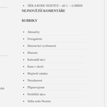
SÍDLA RODU NOSTITZ – díl 1. – LOBRIS
NEJNOVĚJŠÍ KOMENTÁŘE
RUBRIKY
Aktuality
Fotogalerie
Historická vyobrazení
Historie
Kalendář akcí
Kam v okolí
Majitelé zámku
Nezařazené
Připravujeme
ouhá
Proběhlé akce
Sídla rodu Nostitz