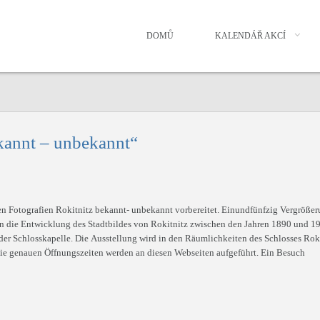
DOMŮ
KALENDÁŘ AKCÍ
kannt – unbekannt“
hen Fotografien Rokitnitz bekannt- unbekannt vorbereitet. Einundfünfzig Vergröße
 die Entwicklung des Stadtbildes von Rokitnitz zwischen den Jahren 1890 und 1
der Schlosskapelle. Die Ausstellung wird in den Räumlichkeiten des Schlosses Rok
ie genauen Öffnungszeiten werden an diesen Webseiten aufgeführt. Ein Besuch