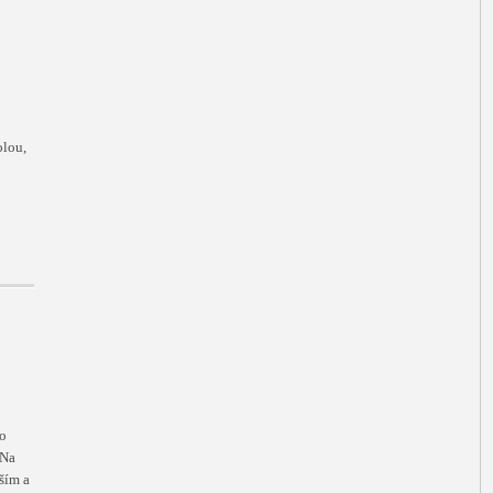
olou,
ho
 Na
ším a