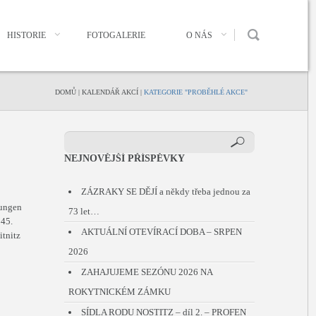
HISTORIE
FOTOGALERIE
O NÁS
DOMŮ
|
KALENDÁŘ AKCÍ
|
KATEGORIE "PROBĚHLÉ AKCE"
NEJNOVĚJŠÍ PŘÍSPĚVKY
ZÁZRAKY SE DĚJÍ a někdy třeba jednou za
rungen
73 let…
945.
AKTUÁLNÍ OTEVÍRACÍ DOBA – SRPEN
itnitz
2026
ZAHAJUJEME SEZÓNU 2026 NA
ROKYTNICKÉM ZÁMKU
SÍDLA RODU NOSTITZ – díl 2. – PROFEN