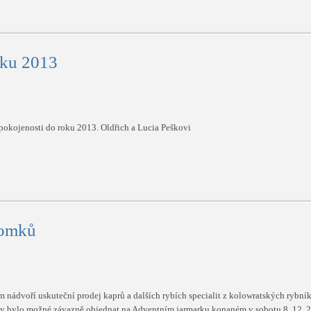
oku 2013
okojenosti do roku 2013. Oldřich a Lucia Peškovi
romků
 nádvoří uskuteční prodej kaprů a dalších rybích specialit z kolowratských rybní
ky bylo možné závazně objednat na Adventním jarmarku konaném v sobotu 8. 12. 