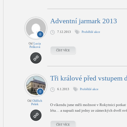
Adventní jarmark 2013
7.12.2013
Proběhlé akce
0
Od
Lucia
Pešková
ČÍST VÍCE
Tři králové před vstupem
6.1.2013
Proběhlé akce
0
Od
Oldřich
Pešek
O víkendu jsme měli možnost v Rokytnici potkat tři
léta… a napsali nad jedny ze zámeckých dveří své
ČÍST VÍCE