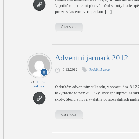
V průběhu poslední předvánoční soboty bude opě
pouze s časovou vstupenkou. […]
ČÍST VÍCE
Adventní jarmark 2012
8.12.2012
Proběhlé akce
0
Od
Lucia
Pešková
O druhém adventním víkendu, v sobotu dne 8.12.2
rokytnického zámku. Díky úzké spolupráci Zámku 
školy, Sboru z hor a vydatné pomoci dalších nadš
ČÍST VÍCE