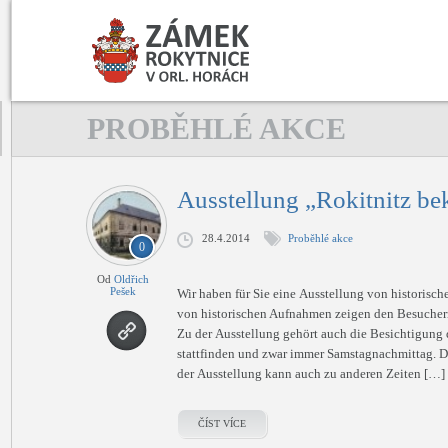
PROBĚHLÉ AKCE
Ausstellung „Rokitnitz be
28.4.2014
Proběhlé akce
0
Od
Oldřich
Pešek
Wir haben für Sie eine Ausstellung von historisc
von historischen Aufnahmen zeigen den Besuchern
Zu der Ausstellung gehört auch die Besichtigung 
stattfinden und zwar immer Samstagnachmittag. D
der Ausstellung kann auch zu anderen Zeiten […]
ČÍST VÍCE