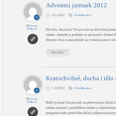
Adventní jarmark 2012
8.12.2012
Proběhlé akce
0
Od
Lucia
Pešková
Dovolte, abychom Vás pozvali na Adventní jarmark
zámku. Jarmark je pořádán ve spolupráci Zámku R
Sborem z hor a samozřejmě za vydatné pomoci dob
ČÍST VÍCE
Kratochvilné, ducha i tělo
1.12.2012
Proběhlé akce
0
Od
Lucia
Pešková
Rádi bychom Vás pozvali na předvánoční úklid zá
zámku spojené s prohlídkou zámku a odpoledním 
programu bude především úklid a příprava prostor