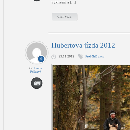
vyklízení a […]
ČÍST VÍCE
Hubertova jízda 2012
23.11.2012
Proběhlé akce
0
Od
Lucia
Pešková