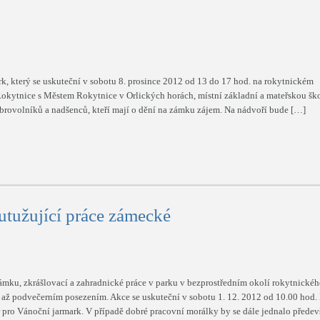
, který se uskuteční v sobotu 8. prosince 2012 od 13 do 17 hod. na rokytnickém
okytnice s Městem Rokytnice v Orlických horách, místní základní a mateřskou šk
rovolníků a nadšenců, kteří mají o dění na zámku zájem. Na nádvoří bude […]
 utužující práce zámecké
mku, zkrášlovací a zahradnické práce v parku v bezprostředním okolí rokytnické
až podvečerním posezením. Akce se uskuteční v sobotu 1. 12. 2012 od 10.00 hod.
 pro Vánoční jarmark. V případě dobré pracovní morálky by se dále jednalo předev