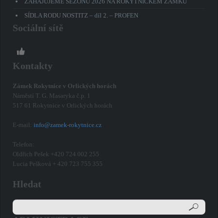
ZAHAJUJEME SEZÓNU 2026 NA ROKYTNICKÉM ZÁMKU
SÍDLA RODU NOSTITZ – díl 2. – PROFEN
Sociální sítě
Kontakty
Zámek Rokytnice v Orlických horách
Náměstí T. G. Masaryka č.p. 1
517 61 Rokytnice v Orlických horách
E-mail:
info@zamek-rokytnice.cz
Telefon:
Oldřich Pešek +420 724 002 255
Lucia Pešková + 420 723 755 355
Hledat