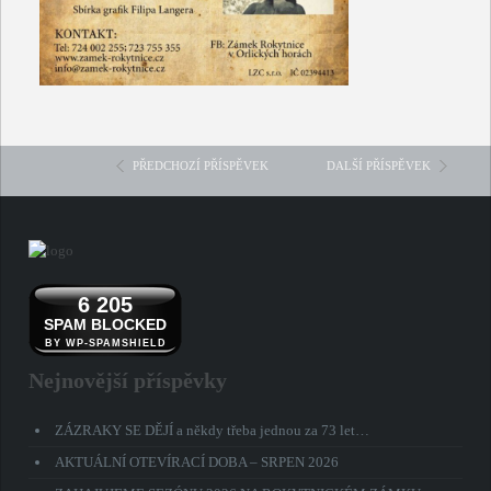
PŘEDCHOZÍ PŘÍSPĚVEK
DALŠÍ PŘÍSPĚVEK
6 205
SPAM BLOCKED
BY WP-SPAMSHIELD
Nejnovější příspěvky
ZÁZRAKY SE DĚJÍ a někdy třeba jednou za 73 let…
AKTUÁLNÍ OTEVÍRACÍ DOBA – SRPEN 2026