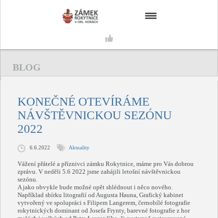
DOMŮ
KALENDÁŘ AKCÍ
BLOG
HISTORIE
KONEČNÉ OTEVÍRÁME
FOTOGALERIE
NÁVŠTĚVNICKOU SEZÓNU
2022
O NÁS
6.6.2022
Aktuality
Vážení přátelé a příznivci zámku Rokytnice, máme pro Vás dobrou
zprávu. V neděli 5.6 2022 jsme zahájili letošní návštěvnickou
sezónu.
A jako obvykle bude možné opět shlédnout i něco nového.
Například sbírku litografií od Augusta Hauna, Grafický kabinet
vytvořený ve spolupráci s Filipem Langerem, černobílé fotografie
rokytnických dominant od Josefa Frynty, barevné fotografie z hor