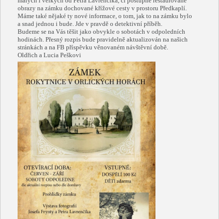
malých i velkých od Petra Lavrenčíka, či postupně restaurované
obrazy na zámku dochované křížové cesty v prostoru Předkaplí.
Máme také nějaké ty nové informace, o tom, jak to na zámku bylo
a snad jednou i bude. Jde v pravdě o detektivní příběh.
Budeme se na Vás těšit jako obvykle o sobotách v odpoledních
hodinách. Přesný rozpis bude pravidelně aktualizován na našich
stránkách a na FB příspěvku věnovaném návštěvní době.
Oldřich a Lucia Peškovi